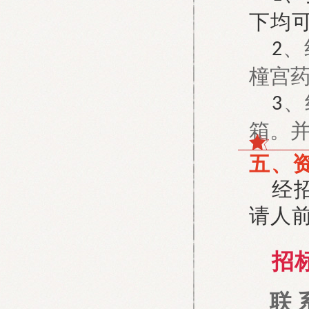
下均
、
2
橦宫
、
3
箱。
五、
经
请人
招
联 