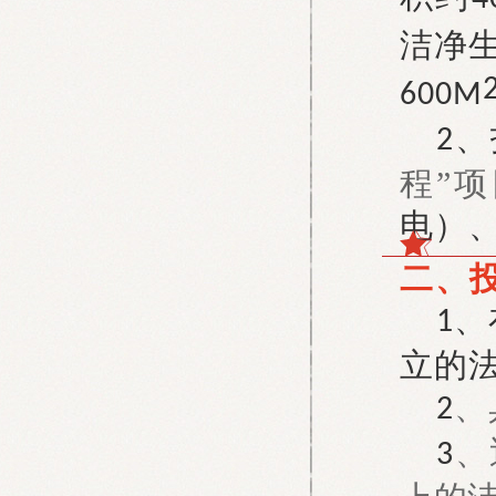
洁净
600M
、
2
程”
电）
二、
、
1
立的
、
2
、
3