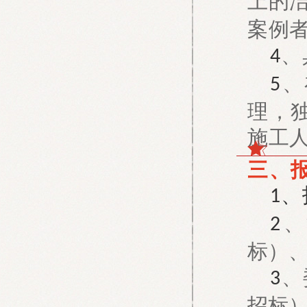
上的
案例
、
4
、
5
理，
施工
三、
、
1
、
2
标）
、
3
招标