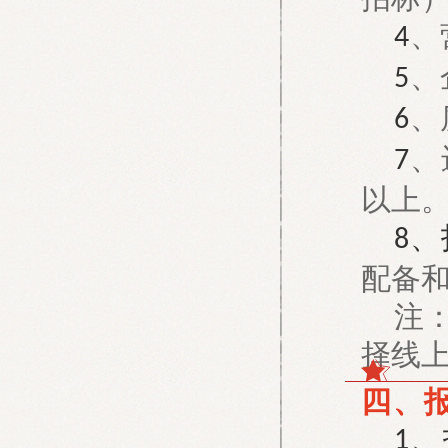
、
4
、
5
、
6
、
7
以上
、
8
配备
注
择线
四、
、
1