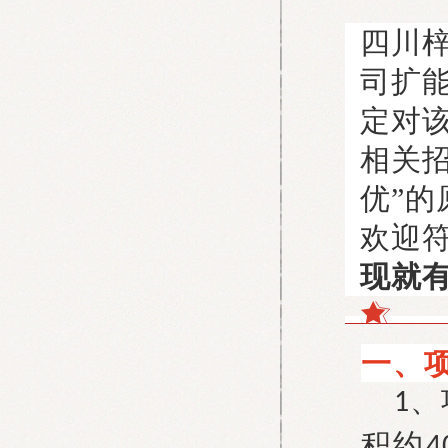
四川
司扩能
定对
相关
优”
欢迎
现就有
一、
、
1
积约
4